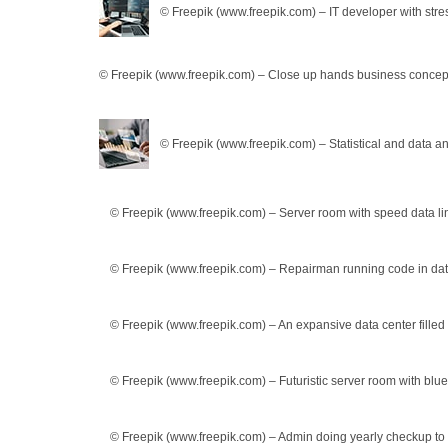
© Freepik (www.freepik.com) – IT developer with str
© Freepik (www.freepik.com) – Close up hands business concep
© Freepik (www.freepik.com) – Statistical and data
© Freepik (www.freepik.com) – Server room with speed data 
© Freepik (www.freepik.com) – Repairman running code in da
© Freepik (www.freepik.com) – An expansive data center filled
© Freepik (www.freepik.com) – Futuristic server room with blu
© Freepik (www.freepik.com) – Admin doing yearly checkup to 