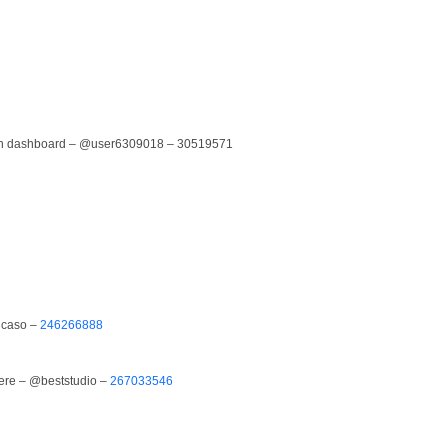
 graph dashboard – @user6309018 – 30519571
Picaso –
246266888
phere – @beststudio –
267033546