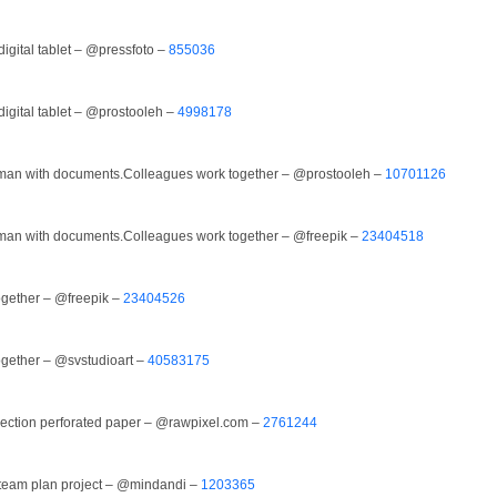
igital tablet – @pressfoto –
855036
igital tablet – @prostooleh –
4998178
man with documents.Colleagues work together – @prostooleh –
10701126
man with documents.Colleagues work together – @freepik –
23404518
ogether – @freepik –
23404526
ogether – @svstudioart –
40583175
ection perforated paper – @rawpixel.com –
2761244
 team plan project – @mindandi –
1203365