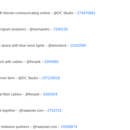
th friends communicating online – @DC Studio –
274470681
rogram analyses – @senivpetro –
7200233
tic space with blue neon lights – @wirestock –
11542585
tch with cables – @freepik –
5265560
server farm – @DC Studio –
237226016
al fiber cables – @freepik –
5265554
s together – @rawpixel.com –
2753723
e between partners – @rawpixel.com –
15556674