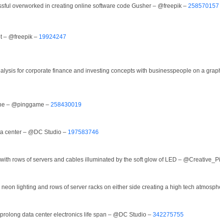
essful overworked in creating online software code Gusher – @freepik –
258570157
t – @freepik –
19924247
 analysis for corporate finance and investing concepts with businesspeople on a
line – @pinggame –
258430019
ta center – @DC Studio –
197583746
 with rows of servers and cables illuminated by the soft glow of LED – @Creative_
e neon lighting and rows of server racks on either side creating a high tech atmos
prolong data center electronics life span – @DC Studio –
342275755