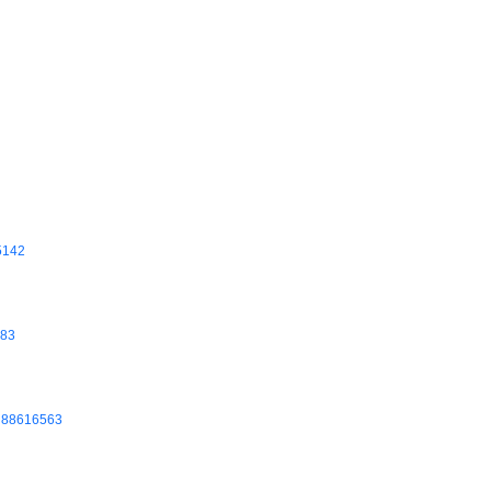
5142
83
–
88616563