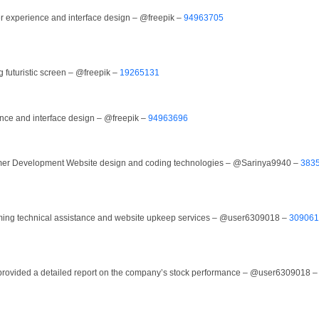
r experience and interface design – @freepik –
94963705
 futuristic screen – @freepik –
19265131
nce and interface design – @freepik –
94963696
mer Development Website design and coding technologies – @Sarinya9940 –
383
ing technical assistance and website upkeep services – @user6309018 –
309061
t provided a detailed report on the company’s stock performance – @user6309018 