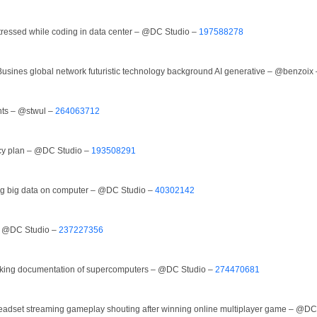
tressed while coding in data center – @DC Studio –
197588278
Busines global network futuristic technology background AI generative – @benzoix
hts – @stwul –
264063712
cy plan – @DC Studio –
193508291
ng big data on computer – @DC Studio –
40302142
 – @DC Studio –
237227356
ecking documentation of supercomputers – @DC Studio –
274470681
eadset streaming gameplay shouting after winning online multiplayer game – @DC