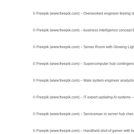
© Freepik (www.freepik.com) – Overworked engineer feeling s
© Freepik (www.freepik.com) – business intelligence concept 
© Freepik (www.freepik.com) – Server Room with Glowing Lig
© Freepik (www.freepik.com) – Supercomputer hub contingen
© Freepik (www.freepik.com) – Male system engineer analyzi
© Freepik (www.freepik.com) – IT expert updating AI systems
© Freepik (www.freepik.com) – Serviceman in server hub ch
© Freepik (www.freepik.com) – Handheld shot of gamer with h