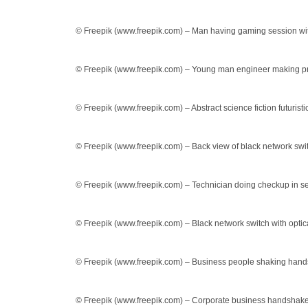
© Freepik (www.freepik.com) – Man having gaming session wi
© Freepik (www.freepik.com) – Young man engineer making p
© Freepik (www.freepik.com) – Abstract science fiction futuris
© Freepik (www.freepik.com) – Back view of black network swi
© Freepik (www.freepik.com) – Technician doing checkup in 
© Freepik (www.freepik.com) – Black network switch with optic
© Freepik (www.freepik.com) – Business people shaking hand
© Freepik (www.freepik.com) – Corporate business handshak