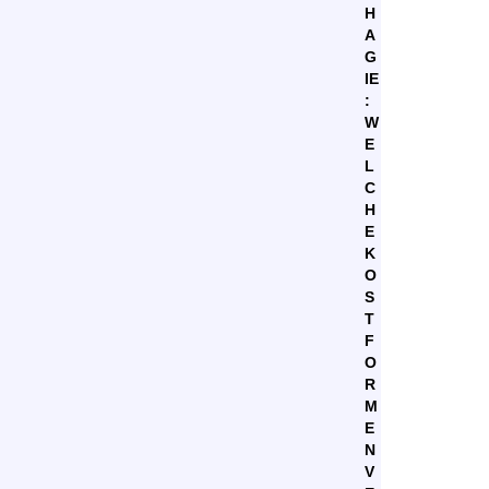
H
A
G
IE
:
W
E
L
C
H
E
K
O
S
T
F
O
R
M
E
N
V