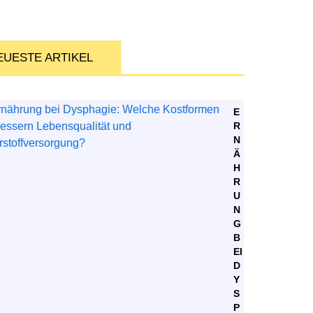
EUESTE ARTIKEL
E
R
N
Ä
H
R
U
N
G
B
EI
D
Y
S
P