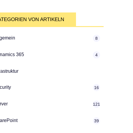
ATEGORIEN VON ARTIKELN
lgemein
8
namics 365
4
rastruktur
curity
16
rver
121
arePoint
39