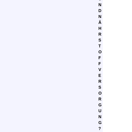
N
D
N
Ä
H
R
S
T
O
F
F
V
E
R
S
O
R
G
U
N
G
?