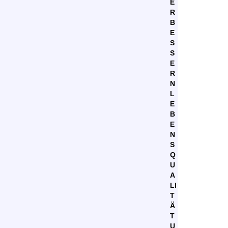
E
R
B
E
S
S
E
R
N
L
E
B
E
N
S
Q
U
A
LI
T
Ä
T
U