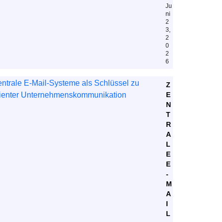
Ju
ni
2
3,
2
0
2
6
Z
E
N
T
R
A
L
E
E
-
M
A
I
L