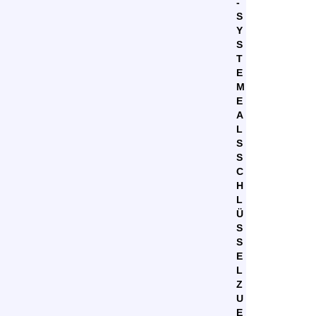
-
S
Y
S
T
E
M
E
A
L
S
S
C
H
L
Ü
S
S
E
L
Z
U
E